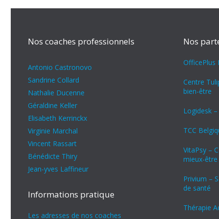
Nos coaches professionnels
Nos part
OfficePlus
Antonio Castronovo
Sandrine Collard
Centre Tul
bien-être
Nathalie Ducenne
Géraldine Keller
Logidesk –
Elisabeth Kerrinckx
TCC Belgiq
Virginie Marchal
Vincent Rassart
VitaPsy – 
Bénédicte Thiry
mieux-être
Jean-yves Laffineur
Privium – S
de santé
Informations pratique
Thérapie A
Les adresses de nos coaches