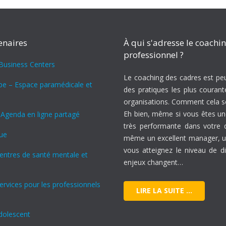
enaires
À qui s'adresse le coachi
professionnel ?
 Business Centers
Le coaching des cadres est peu
ipe – Espace paramédicale et
des pratiques les plus courant
organisations. Comment cela se 
Eh bien, même si vous êtes u
 Agenda en ligne partagé
très performante dans votre
ue
même un excellent manager, u
vous atteignez le niveau de di
Centres de santé mentale et
enjeux changent…
ervices pour les professionnels
LIRE LA SUITE …
dolescent